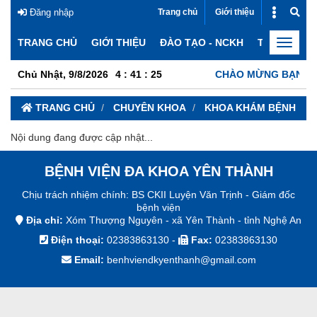
Đăng nhập
Trang chủ
Giới thiệu
Đào tạo - NCKH
TRANG CHỦ
GIỚI THIỆU
ĐÀO TẠO - NCKH
TIN TỨC
Toggle
navigat
Chủ Nhật, 9/8/2026
4
:
41
:
25
CHÀO MỪNG BẠN ĐẾN
TRANG CHỦ
CHUYÊN KHOA
KHOA KHÁM BỆNH
Nội dung đang được cập nhật...
BỆNH VIỆN ĐA KHOA YÊN THÀNH
Chịu trách nhiệm chính: BS CKII Luyện Văn Trịnh - Giám đốc
bệnh viện
Địa chỉ:
Xóm Thượng Nguyên - xã Yên Thành - tỉnh Nghệ An
Điện thoại:
02383863130
-
Fax:
02383863130
Email:
benhviendkyenthanh@gmail.com