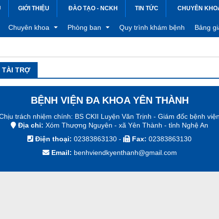
Ủ
GIỚI THIỆU
ĐÀO TẠO - NCKH
TIN TỨC
CHUYÊN KHO
QUY
Chuyên khoa
Phòng ban
Quy trình khám bệnh
Bảng gi
 TÀI TRỢ
viện
Khoa Sản
Phòng hành chính - tổ chức
Bảng gi
động bệnh viện
Khoa Hồi sức cấp cứu
Phòng Kế hoạch tổng hợp
Bảng gi
BỆNH VIỆN ĐA KHOA YÊN THÀNH
 kiện
Khoa Chuẩn đoán hình ảnh
Phòng Tài chính kế toán
Bảng gi
Chịu trách nhiệm chính: BS CKII Luyện Văn Trịnh - Giám đốc bệnh việ
Địa chỉ:
Xóm Thượng Nguyên - xã Yên Thành - tỉnh Nghệ An
Khoa Gây mê hồi sức
Phòng Điều dưỡng
Điện thoại:
02383863130
-
Fax:
02383863130
việc
Khoa Ngoại
Email:
benhviendkyenthanh@gmail.com
tắt thông tin điều trị
Khoa Nội - Lây
Khoa Xét nghiệm
Khoa Dược