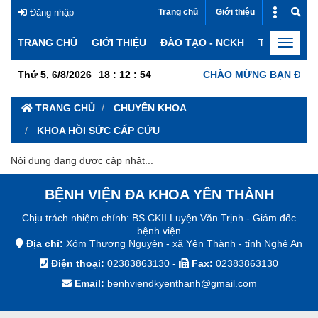
Đăng nhập
Trang chủ
Giới thiệu
Đào tạo - NCKH
TRANG CHỦ
GIỚI THIỆU
ĐÀO TẠO - NCKH
TIN TỨC
Toggle
navigat
Thứ 5, 6/8/2026
18
:
12
:
54
CHÀO MỪNG BẠN ĐẾN V
TRANG CHỦ
CHUYÊN KHOA
KHOA HỒI SỨC CẤP CỨU
Nội dung đang được cập nhật...
BỆNH VIỆN ĐA KHOA YÊN THÀNH
Chịu trách nhiệm chính: BS CKII Luyện Văn Trịnh - Giám đốc
bệnh viện
Địa chỉ:
Xóm Thượng Nguyên - xã Yên Thành - tỉnh Nghệ An
Điện thoại:
02383863130
-
Fax:
02383863130
Email:
benhviendkyenthanh@gmail.com