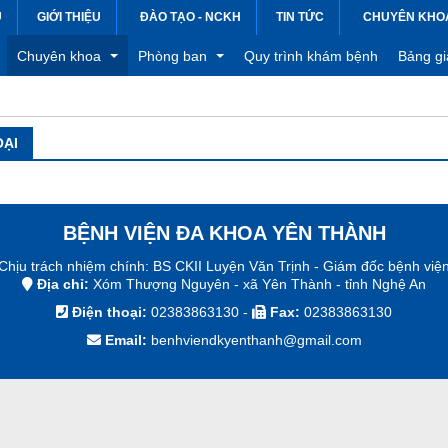
Ủ
GIỚI THIỆU
ĐÀO TẠO - NCKH
TIN TỨC
CHUYÊN KHO
QUY
Chuyên khoa
Phòng ban
Quy trình khám bệnh
Bảng gi
ẠI
viện
Khoa Sản
Phòng hành chính - tổ chức
Bảng gi
động bệnh viện
Khoa Hồi sức cấp cứu
Phòng Kế hoạch tổng hợp
Bảng gi
 kiện
Khoa Chuẩn đoán hình ảnh
Phòng Tài chính kế toán
Bảng gi
BỆNH VIỆN ĐA KHOA YÊN THÀNH
Chịu trách nhiệm chính: BS CKII Luyện Văn Trịnh - Giám đốc bệnh việ
Khoa Gây mê hồi sức
Phòng Điều dưỡng
Địa chỉ:
Xóm Thượng Nguyên - xã Yên Thành - tỉnh Nghệ An
việc
Khoa Ngoại
Điện thoại:
02383863130
-
Fax:
02383863130
Email:
benhviendkyenthanh@gmail.com
tắt thông tin điều trị
Khoa Nội - Lây
Khoa Xét nghiệm
Khoa Dược