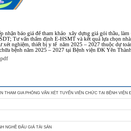
Khoa Đông Y
Khoa Chuyên Khoa
Khoa Nhi
 nhận báo giá để tham khảo xây dựng giá gói thầu, làm c
SDT; Tư vấn thẩm định E-HSMT và kết quả lựa chọn nhà 
Khoa Khám bệnh
 xét nghiệm, thiết bị y tế năm 2025 – 2027 thuộc dự toá
ám chữa bệnh năm 2025 – 2027 tại Bệnh viện ĐK Yên Thàn
Khoa Kiểm soát Nhiễm khuẩn
.pdf
ỆN THAM GIA PHỎNG VẤN XÉT TUYỂN VIÊN CHỨC TẠI BỆNH VIỆ
H NGHỀ ĐẤU GIÁ TÀI SẢN