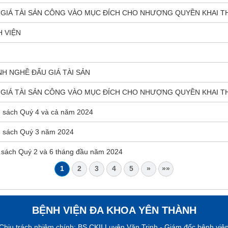
GIÁ TÀI SẢN CÔNG VÀO MỤC ĐÍCH CHO NHƯỢNG QUYỀN KHAI T
 VIỆN
H NGHỀ ĐẤU GIÁ TÀI SẢN
GIÁ TÀI SẢN CÔNG VÀO MỤC ĐÍCH CHO NHƯỢNG QUYỀN KHAI T
ân sách Quý 4 và cả năm 2024
ân sách Quý 3 năm 2024
ân sách Quý 2 và 6 tháng đầu năm 2024
1
2
3
4
5
»
»»
BỆNH VIỆN ĐA KHOA YÊN THÀNH
Chịu trách nhiệm chính: BS CKII Luyện Văn Trịnh - Giám đốc bệnh việ