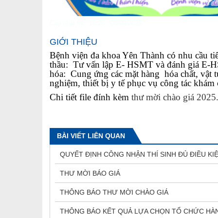
Cập nhật lúc: 16:26 - 08/09/2025
GIỚI THIỆU
Bệnh viện đa khoa Yên Thành có nhu cầu tiếp
thầu: Tư vấn lập E- HSMT và đánh giá E-H
hóa: Cung ứng các mặt hàng hóa chất, vật tư
nghiệm, thiết bị y tế phục vụ công tác kh
Chi tiết file đính kèm
thư mời chào giá 2025
BÀI VIẾT LIÊN QUAN
QUYẾT ĐỊNH CÔNG NHẬN THÍ SINH ĐỦ ĐIỀU KI
THƯ MỜI BÁO GIÁ
THÔNG BÁO THƯ MỜI CHÀO GIÁ
THÔNG BÁO KẾT QUẢ LỰA CHỌN TỔ CHỨC HÀN